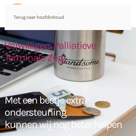
Terug naar hoofdinhoud
Vrijwilligers Palliatieve
Terminale Zorg
Met een beetje extra
ondersteuning
kunnen wij nog beter helpen