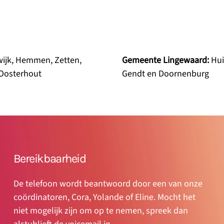
dwijk, Hemmen, Zetten,
Gemeente Lingewaard:
Hui
 Oosterhout
Gendt en Doornenburg
Bereikbaarheid
De telefoon wordt beantwoord door een van onze
coördinatoren, Cora, Yolande of Eline. Mocht het
niet mogelijk zijn om op te nemen, spreek dan