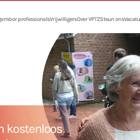
gen
Voor professionals
Vrijwilligers
Over VPTZ
Steun ons
Vacatu
en kostenloos