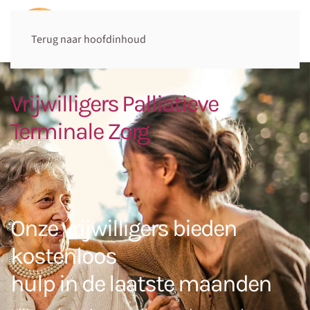
Terug naar hoofdinhoud
Vrijwilligers Palliatieve
Terminale Zorg
Onze vrijwilligers bieden
kostenloos
hulp in de laatste maanden